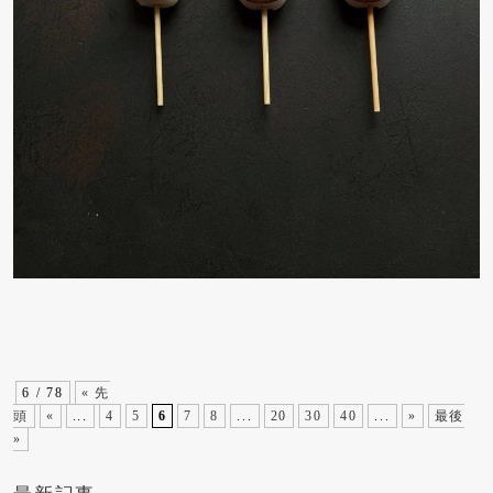
6 / 78
« 先
頭
«
...
4
5
6
7
8
...
20
30
40
...
»
最後
»