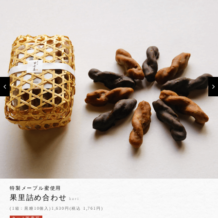
特製メープル蜜使用
果里詰め合わせ
kari
(1箱：黒糖10個入)1,630円(税込 1,761円)