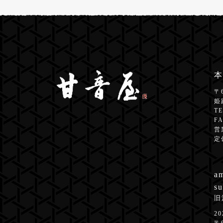
本
〒
姫
T
FA
営
定
am
su
旧
2