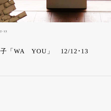
2･13
「WA YOU」 12/12･13